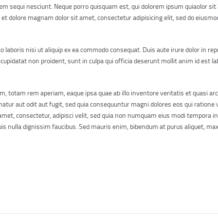
m sequi nesciunt. Neque porro quisquam est, qui dolorem ipsum quiaolor sit am
t dolore magnam dolor sit amet, consectetur adipisicing elit, sed do eiusmo
laboris nisi ut aliquip ex ea commodo consequat. Duis aute irure dolor in repr
t cupidatat non proident, sunt in culpa qui officia deserunt mollit anim id est 
totam rem aperiam, eaque ipsa quae ab illo inventore veritatis et quasi arc
atur aut odit aut fugit, sed quia consequuntur magni dolores eos qui ratione
 amet, consectetur, adipisci velit, sed quia non numquam eius modi tempora i
s nulla dignissim faucibus. Sed mauris enim, bibendum at purus aliquet, maxi