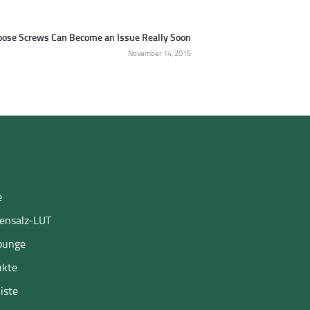
oose Screws Can Become an Issue Really Soon
Next
November 14, 2016
post:
e
ensalz-LUT
ounge
ukte
liste