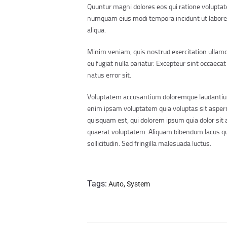
Quuntur magni dolores eos qui ratione voluptate
numquam eius modi tempora incidunt ut labore e
aliqua.
Minim veniam, quis nostrud exercitation ullamco 
eu fugiat nulla pariatur. Excepteur sint occaeca
natus error sit.
Voluptatem accusantium doloremque laudantium, 
enim ipsam voluptatem quia voluptas sit aspern
quisquam est, qui dolorem ipsum quia dolor sit
quaerat voluptatem. Aliquam bibendum lacus qui
sollicitudin. Sed fringilla malesuada luctus.
Tags:
Auto
,
System