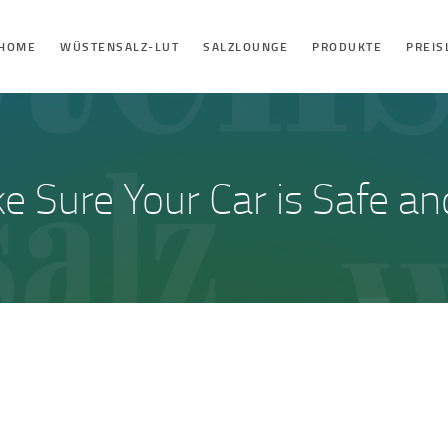
HOME
HOME
WÜSTENSALZ-LUT
SALZLOUNGE
PRODUKTE
PREIS
WÜSTENSALZ-LUT
SALZLOUNGE
PRODUKTE
PREISLISTE
 Sure Your Car is Safe a
VERSANDKOSTEN
KONTAKT