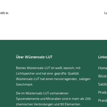
on
ith in
L
Über Wüstensalz-LUT
Links
Hom
Bestes Wüstensalz-LUT ist weiß, basisch, mit
Lichtspeicher und hat eine geprüfte Qualität.
Wüst
Wüstensalz-LUT hat einen hervorragenden, salzigen
Salzl
Geschmack.
Prod
Die im Wüstensalz-LUT vorhandenen
Spurenelemente und Mineralien sind in mehr als 200
Preis
chemischen Verbindungen und 90 Elementen