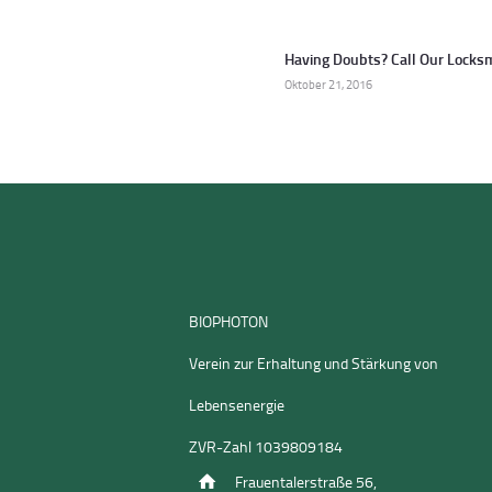
Beitragsnavigati
Having Doubts? Call Our Locksm
Previous
Oktober 21, 2016
post:
BIOPHOTON
Verein zur Erhaltung und Stärkung von
Lebensenergie
ZVR-Zahl 1039809184
Frauentalerstraße 56,