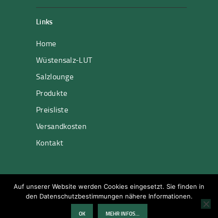
Links
Home
Wüstensalz-LUT
Salzlounge
Produkte
Preisliste
Versandkosten
Kontakt
Wüstensalz © All rights reserved. |
Impressum
|
Auf unserer Website werden Cookies eingesetzt. Sie finden in
Datenschutz
|
WebDesign by WebErfolg
den Datenschutzbestimmungen nähere Informationen.
OK
MEHR INFOS...