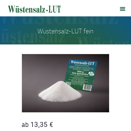
HOME
WÜSTENSALZ-LUT
SALZLOUNGE
Wüstensalz-LUT fein
PRODUKTE
PREISLISTE
VERSANDKOSTEN
KONTAKT
ab
13,35
€