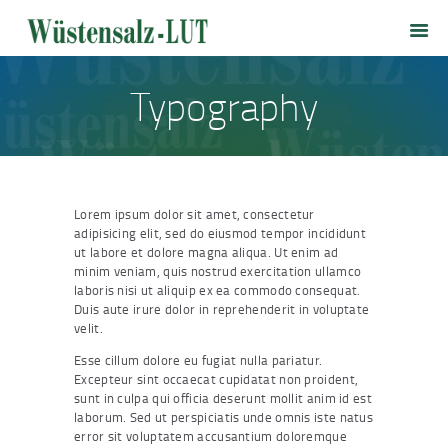
HOME
WÜSTENSALZ-LUT
SALZLOUNGE
Typography
PRODUKTE
PREISLISTE
VERSANDKOSTEN
Lorem ipsum dolor sit amet, consectetur
KONTAKT
adipisicing elit, sed do eiusmod tempor incididunt
ut labore et dolore magna aliqua. Ut enim ad
minim veniam, quis nostrud exercitation ullamco
laboris nisi ut aliquip ex ea commodo consequat.
Duis aute irure dolor in reprehenderit in voluptate
velit.
Esse cillum dolore eu fugiat nulla pariatur.
Excepteur sint occaecat cupidatat non proident,
sunt in culpa qui officia deserunt mollit anim id est
laborum. Sed ut perspiciatis unde omnis iste natus
error sit voluptatem accusantium doloremque