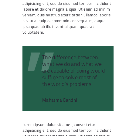
adipisicing elit, sed do eiusmod tempor incididunt
labore et dolore magna aliqua. Ut enim ad minim
veniam, quis nostrud exercitation ullamco laboris
nisi ut aliquip eacommodo consequatm, eaque
ipsa quae ab illo invent aliquam quaerat
voluptatem.
The difference between
what we do and what we
are capable of doing would
suffice to solve most of
the world’s problems
Mahatma Gandhi
Lorem ipsum dolor sit amet, consectetur
adipisicing elit, sed do eiusmod tempor incididunt