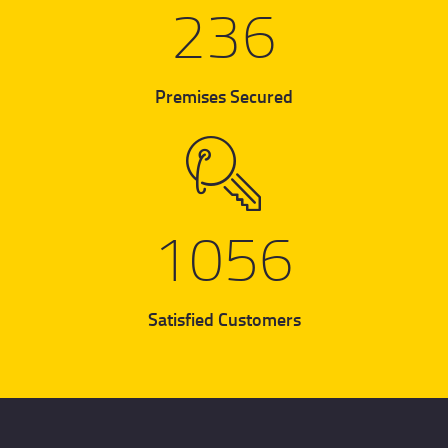
236
Premises Secured
1255
Satisfied Customers