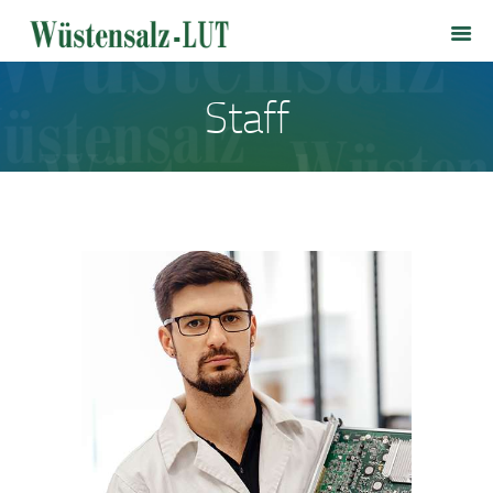
HOME
WÜSTENSALZ-LUT
SALZLOUNGE
Staff
PRODUKTE
PREISLISTE
VERSANDKOSTEN
KONTAKT