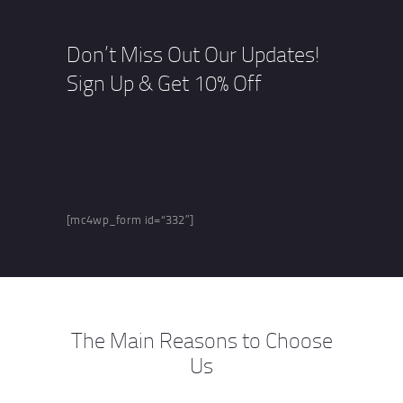
Don’t Miss Out Our Updates!
Sign Up & Get 10% Off
[mc4wp_form id=“332″]
The Main Reasons to Choose
Us